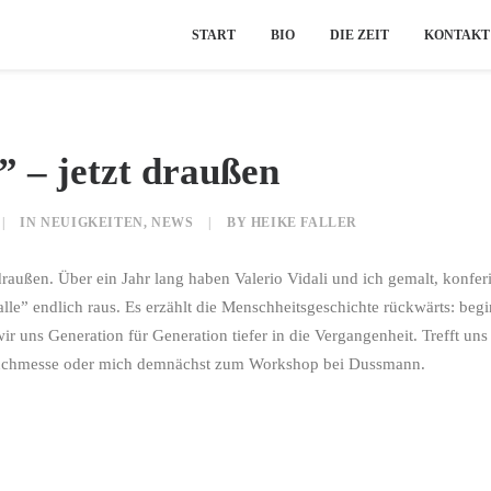
START
BIO
DIE ZEIT
KONTAKT
” – jetzt draußen
|
IN
NEUIGKEITEN
,
NEWS
|
BY
HEIKE FALLER
raußen. Über ein Jahr lang haben Valerio Vidali und ich gemalt, konferi
lle” endlich raus. Es erzählt die Menschheitsgeschichte rückwärts: be
 wir uns Generation für Generation tiefer in die Vergangenheit. Trefft u
uchmesse oder mich demnächst zum Workshop bei Dussmann.