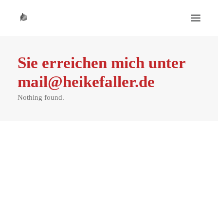
Sie erreichen mich unter
START
mail@heikefaller.de
BIO
DIE ZEIT
Nothing found.
KONTAKT
NEWS
HUNDERT
SCHREIBCOACHINGS