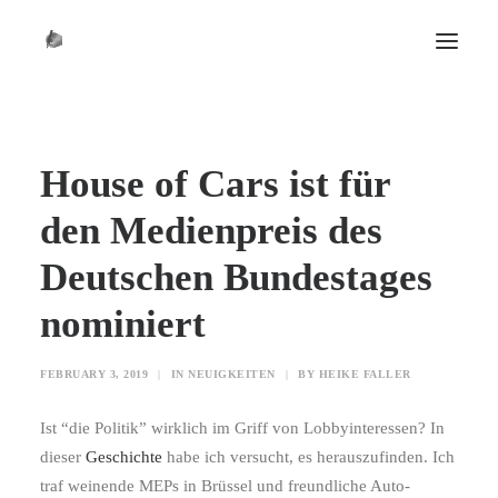
START
House of Cars ist für
BIO
DIE ZEIT
den Medienpreis des
KONTAKT
Deutschen Bundestages
NEWS
nominiert
HUNDERT
SCHREIBCOACHINGS
FEBRUARY 3, 2019
|
IN
NEUIGKEITEN
|
BY
HEIKE FALLER
Ist “die Politik” wirklich im Griff von Lobbyinteressen? In
dieser
Geschichte
habe ich versucht, es herauszufinden. Ich
traf weinende MEPs in Brüssel und freundliche Auto-