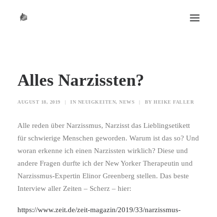
START
Alles Narzissten?
BIO
DIE ZEIT
AUGUST 18, 2019
|
IN
NEUIGKEITEN
,
NEWS
|
BY
HEIKE FALLER
KONTAKT
NEWS
Alle reden über Narzissmus, Narzisst das Lieblingsetikett
für schwierige Menschen geworden. Warum ist das so? Und
HUNDERT
woran erkenne ich einen Narzissten wirklich? Diese und
SCHREIBCOACHINGS
andere Fragen durfte ich der New Yorker Therapeutin und
Narzissmus-Expertin Elinor Greenberg stellen. Das beste
Interview aller Zeiten – Scherz – hier:
https://www.zeit.de/zeit-magazin/2019/33/narzissmus-