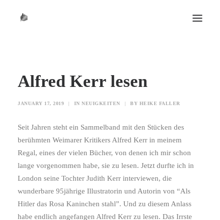
START
Alfred Kerr lesen
BIO
DIE ZEIT
JANUARY 17, 2019
|
IN
NEUIGKEITEN
|
BY
HEIKE FALLER
KONTAKT
NEWS
Seit Jahren steht ein Sammelband mit den Stücken des
berühmten Weimarer Kritikers Alfred Kerr in meinem
HUNDERT
Regal, eines der vielen Bücher, von denen ich mir schon
SCHREIBCOACHINGS
lange vorgenommen habe, sie zu lesen. Jetzt durfte ich in
London seine Tochter Judith Kerr interviewen, die
wunderbare 95jährige Illustratorin und Autorin von “Als
Hitler das Rosa Kaninchen stahl”. Und zu diesem Anlass
habe endlich angefangen Alfred Kerr zu lesen. Das Irrste